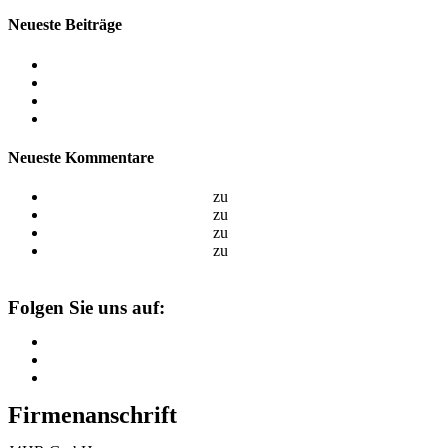
ein
website
Neueste Beiträge
Hello world!
Hello world!
Hello world!
Hello world!
Neueste Kommentare
A WordPress Commenter
zu
Hello world!
A WordPress Commenter
zu
Hello world!
A WordPress Commenter
zu
Hello world!
A WordPress Commenter
zu
Hello world!
Folgen Sie uns auf:
Firmenanschrift