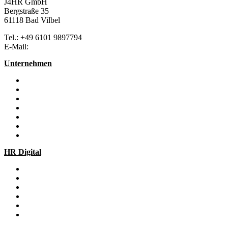
J4HR GmbH
Bergstraße 35
61118 Bad Vilbel
Tel.: +49 6101 9897794
E-Mail:
info@j4hr.de
Unternehmen
Über Uns
Unsere Vision
Team
Partner
Jobs & Karriere
Alumni-Netzwerk
Kontakt
HR Digital
HR Digitalisierung
HR Transformation
Human Experience Management
Change Management
Employee Experience Design
Provider- und Systemauswahl