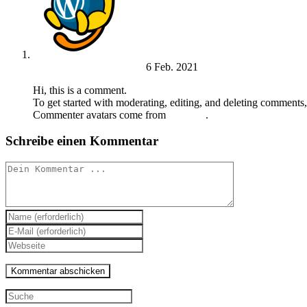
A WordPress Commenter
6 Feb. 2021
Antworten
Hi, this is a comment.
To get started with moderating, editing, and deleting comments
Commenter avatars come from
Gravatar
.
Schreibe einen Kommentar
Kommentieren
Gib
deinen
Gib
Namen
deine
Gib
oder
E-
deine
Benutzernamen
Mail-
Website-
zum
Adresse
URL
Kommentieren
zum
ein
Search
ein
Kommentieren
(optional)
this